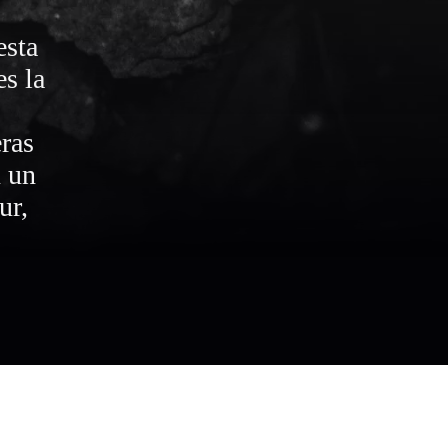
esta
s la
ras
n un
ur,