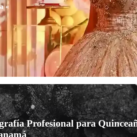
sa
«
grafía Profesional para Quincea
Panamá