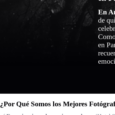
En A
de qu
celeb
Como 
en Pa
recue
emoci
¿Por Qué Somos los Mejores Fotógra