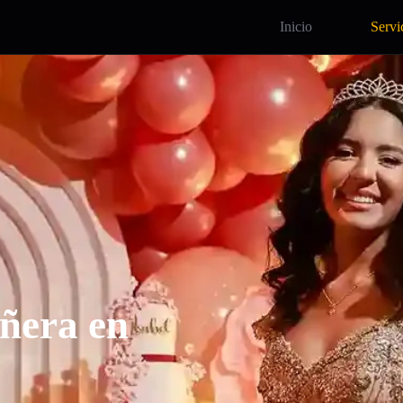
Inicio
Servi
ñera en