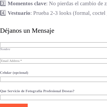
3️⃣
Momentos clave
: No pierdas el cambio de z
4️⃣
Vestuario
: Prueba 2-3 looks (formal, coctel 
Déjanos un Mensaje
N
o
Nombre
m
b
r
E
e
m
*
a
i
Celular (opcional)
l
*
Que Servicio de Fotografía Profesional Deseas?