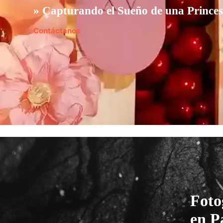
»
Capturando el Sueño de una Prince
Contáctanos
Foto
en 